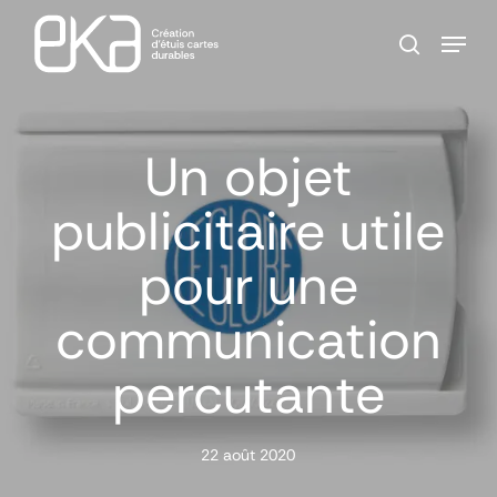
Skip
Menu
to
search
main
Close
content
Menu
Un objet
publicitaire utile
pour une
communication
percutante
22 août 2020