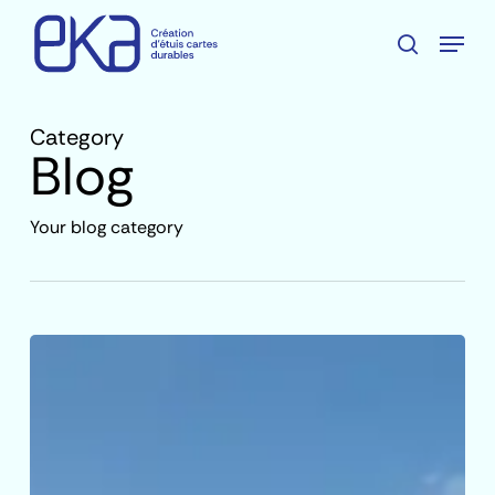
Skip
Menu
to
search
main
Close
content
Menu
Category
Blog
Your blog category