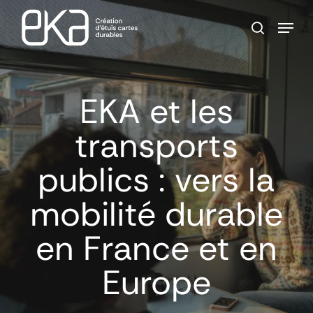
Skip
Menu
to
search
main
Close
content
Menu
EKA et les
transports
publics : vers la
mobilité durable
en France et en
Europe